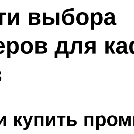
ти выбора
ров для ка
в
 и купить пр