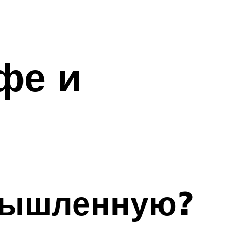
фе и
омышленную?