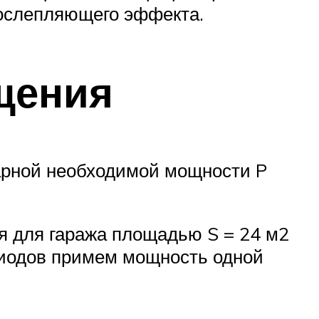
ослепляющего эффекта.
ещения
арной необходимой мощности P
я для гаража площадью S = 24 м2
диодов примем мощность одной