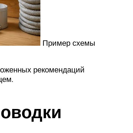
Пример схемы
ложенных рекомендаций
щем.
роводки