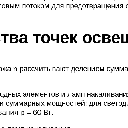
товым потоком для предотвращения 
ства точек осв
ража n рассчитывают делением сумм
иодных элементов и ламп накаливани
и суммарных мощностей: для свето
ания p = 60 Вт.