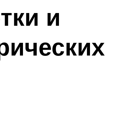
тки и
рических