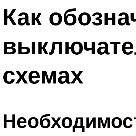
Меню
Как обозна
выключател
схемах
Необходимос