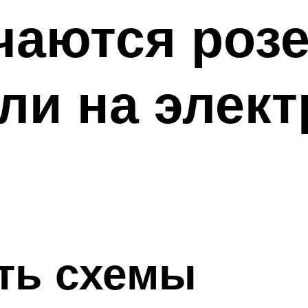
чаются розе
и на элект
ть схемы