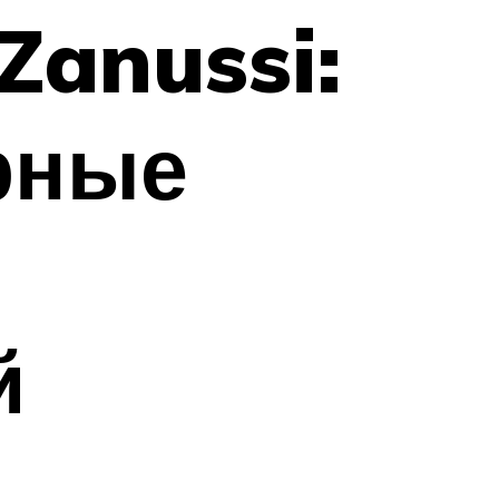
Zanussi:
рные
й