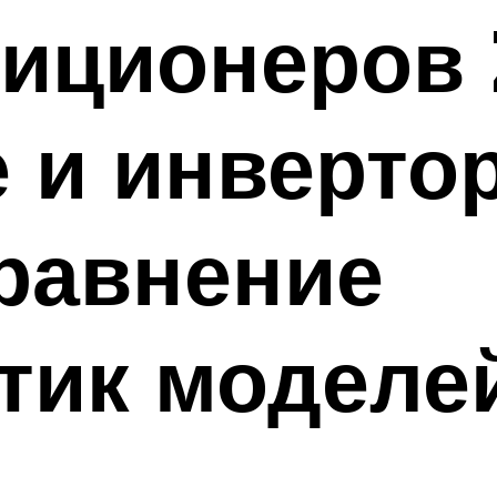
иционеров 
 и инверто
равнение
тик моделе