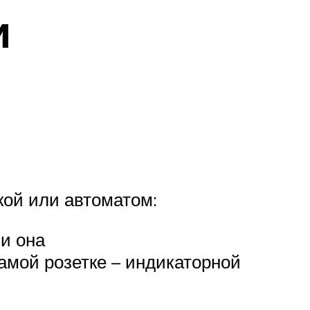
и
кой или автоматом:
ли она
амой розетке – индикаторной