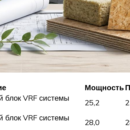
ие
Мощность
блок VRF системы
25,2
2
блок VRF системы
28,0
2