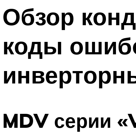
Меню
Обзор конд
коды ошибо
инверторн
MDV серии «