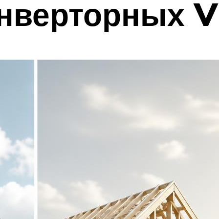
нверторных V