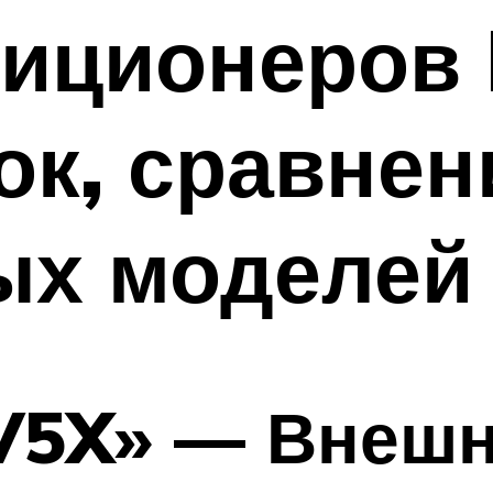
иционеров 
к, сравнен
ых моделей
V5X» — Внешн