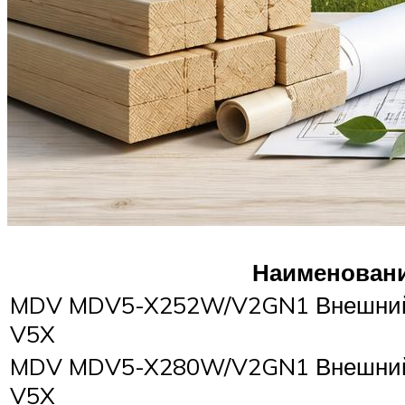
Наименован
MDV MDV5-X252W/V2GN1 Внешний 
V5X
MDV MDV5-X280W/V2GN1 Внешний 
V5X