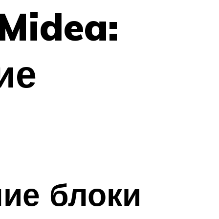
Midea:
ие
ие блоки