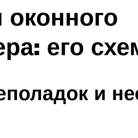
 оконного
ра: его схе
еполадок и н