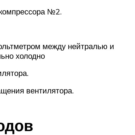
 компрессора №2.
вольтметром между нейтралью и
льно холодно
илятора.
ращения вентилятора.
одов