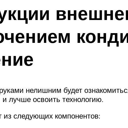
укции внешне
ючением конди
ение
уками нелишним будет ознакомиться 
 и лучше освоить технологию.
т из следующих компонентов: