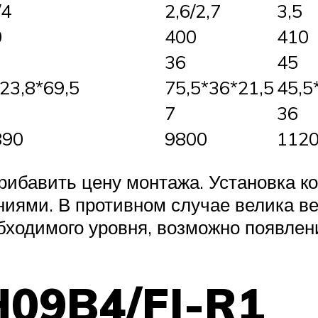
/4
2,6/2,7
3,5
0
400
410
36
45
23,8*69,5
75,5*36*21,5
45,5
7
36
890
9800
112
рибавить цену монтажа. Установка 
иями. В противном случае велика ве
обходимого уровня, возможно появлен
09B4/FJ-R1