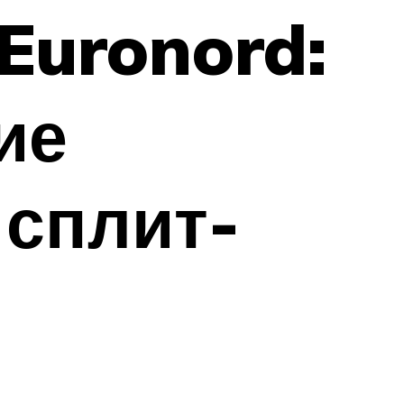
Euronord:
ие
сплит-