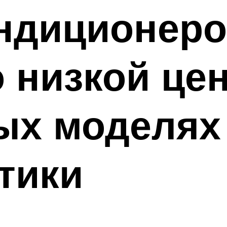
ндиционеро
о низкой це
ых моделях
тики