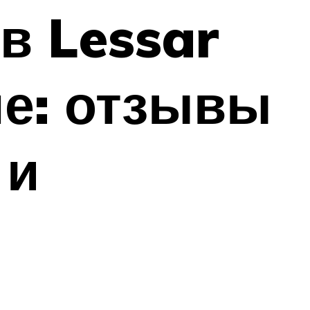
в Lessar
не: отзывы
 и