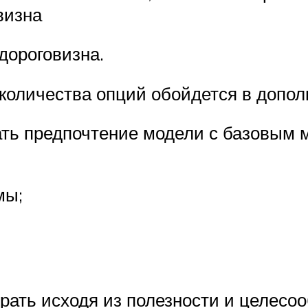
визна
дороговизна.
 количества опций обойдется в допол
дать предпочтение модели с базовым
мы;
ать исходя из полезности и целесоо