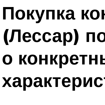
Меню
Покупка ко
(Лессар) п
о конкретн
характерис