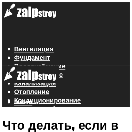
Вентиляция
Фундамент
Водоснабжение
Газоснабжение
Канализация
Отопление
Кондиционирование
Меню
Электроснабжение
Стройматериалы
Что делать, если в