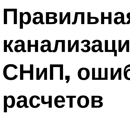
Меню
Правильная
канализаци
СНиП, оши
расчетов