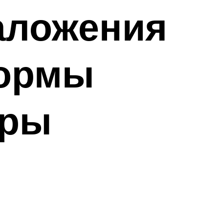
аложения
нормы
еры