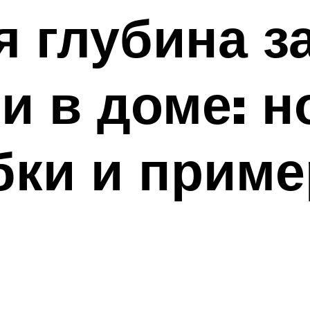
 глубина з
и в доме: 
бки и прим