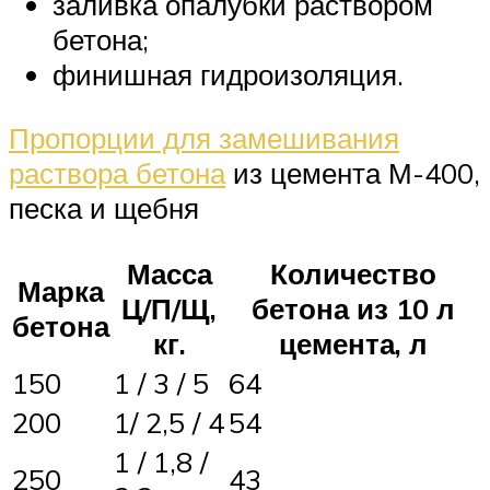
заливка опалубки раствором
бетона;
финишная гидроизоляция.
Пропорции для замешивания
раствора бетона
из цемента М-400,
песка и щебня
Масса
Количество
Марка
Ц/П/Щ,
бетона из 10 л
бетона
кг.
цемента, л
150
1 / 3 / 5
64
200
1/ 2,5 / 4
54
1 / 1,8 /
250
43