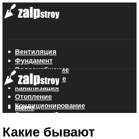
Вентиляция
Фундамент
Водоснабжение
Газоснабжение
Канализация
Отопление
Кондиционирование
Меню
Электроснабжение
Стройматериалы
Какие бывают