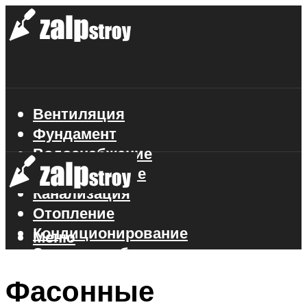
Вентиляция
Фундамент
Водоснабжение
Газоснабжение
Канализация
Отопление
Кондиционирование
Меню
Электроснабжение
Стройматериалы
Фасонные