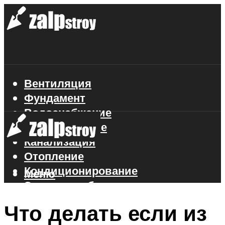
Вентиляция
Фундамент
Водоснабжение
Газоснабжение
Канализация
Отопление
Кондиционирование
Меню
Электроснабжение
Стройматериалы
Что делать если из