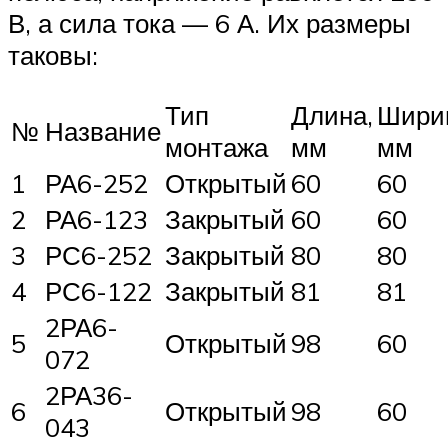
В, а сила тока — 6 А. Их размеры
таковы:
Тип
Длина,
Шири
№
Название
монтажа
мм
мм
1
РА6-252
Открытый
60
60
2
РА6-123
Закрытый
60
60
3
РС6-252
Закрытый
80
80
4
РС6-122
Закрытый
81
81
2РА6-
5
Открытый
98
60
072
2РА36-
6
Открытый
98
60
043