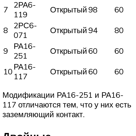
2РА6-
7
Открытый
98
60
119
2РС6-
8
Открытый
94
80
071
РА16-
9
Открытый
60
60
251
РА16-
10
Открытый
60
60
117
Модификации РА16-251 и РА16-
117 отличаются тем, что у них есть
заземляющий контакт.