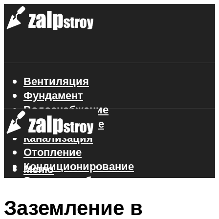
Вентиляция
Фундамент
Водоснабжение
Газоснабжение
Канализация
Отопление
Кондиционирование
Меню
Электроснабжение
Стройматериалы
Заземление в