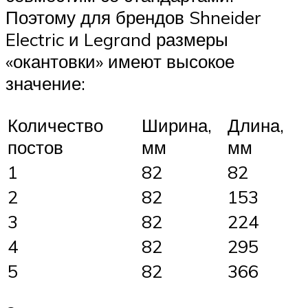
Поэтому для брендов Shneider
Electric и Legrand размеры
«окантовки» имеют высокое
значение:
Количество
Ширина,
Длина,
постов
мм
мм
1
82
82
2
82
153
3
82
224
4
82
295
5
82
366