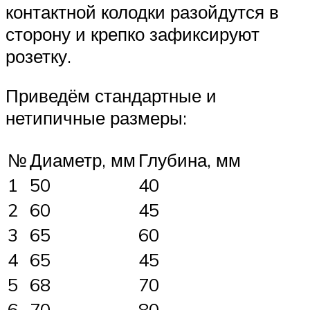
контактной колодки разойдутся в
сторону и крепко зафиксируют
розетку.
Приведём стандартные и
нетипичные размеры:
№
Диаметр, мм
Глубина, мм
1
50
40
2
60
45
3
65
60
4
65
45
5
68
70
6
70
80