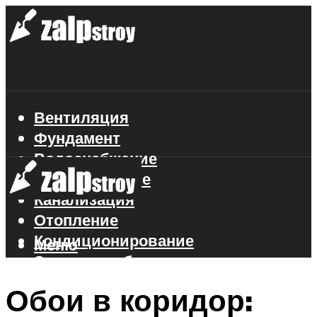
Вентиляция
Фундамент
Водоснабжение
Газоснабжение
Канализация
Отопление
Кондиционирование
Меню
Электроснабжение
Стройматериалы
Обои в коридор: