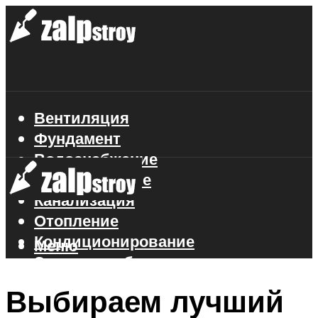
Вентиляция
Фундамент
Водоснабжение
Газоснабжение
Канализация
Отопление
Кондиционирование
Меню
Электроснабжение
Стройматериалы
Выбираем лучший