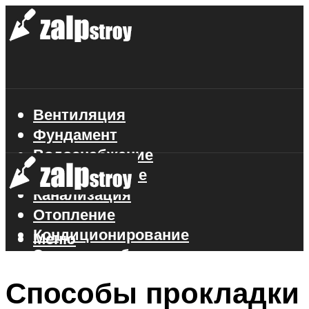
Вентиляция
Фундамент
Водоснабжение
Газоснабжение
Канализация
Отопление
Кондиционирование
Меню
Электроснабжение
Стройматериалы
Способы прокладки