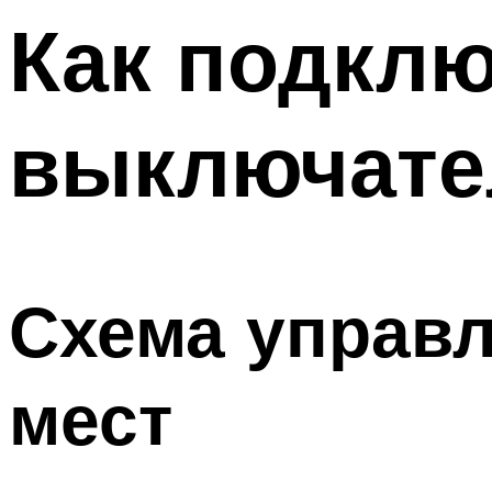
Меню
Как подкл
выключате
Схема управл
мест