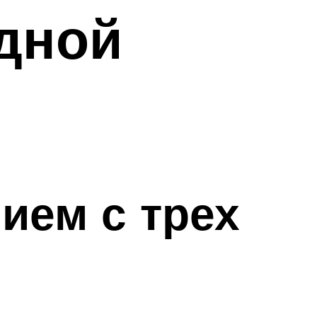
дной
ием с трех