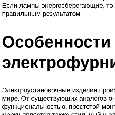
Если лампы энергосберегающие, то о
правильным результатом.
Особенности
электрофурн
Электроустановочные изделия прои
мире. От существующих аналогов он
функциональностью, простотой монт
марки является также стильный и э