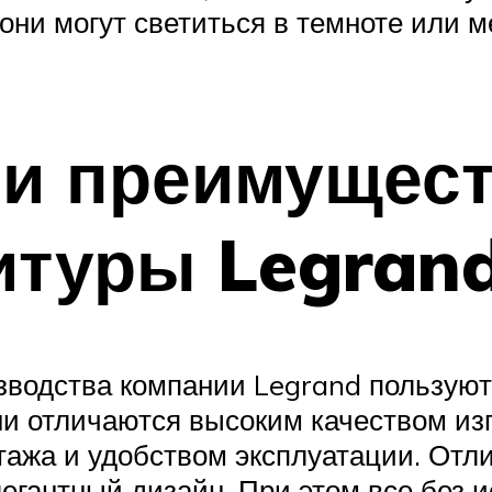
ни могут светиться в темноте или ме
 и преимущес
итуры Legran
зводства компании Legrand пользуют
и отличаются высоким качеством изг
ажа и удобством эксплуатации. Отли
легантный дизайн. При этом все без