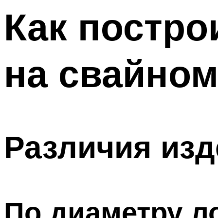
Меню
Как постро
на свайно
Различия из
По диаметру л