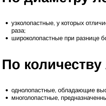
узколопастные, у которых отличи
раза;
широколопастные при разнице бо
По количеству
однолопастные, обладающие высо
многолопастные, предназначенны