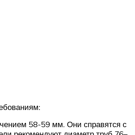
ебованиям:
сечением 58-59 мм. Они справятся с
тели рекомендуют диаметр труб 76–