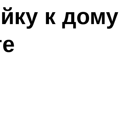
йку к дому
те