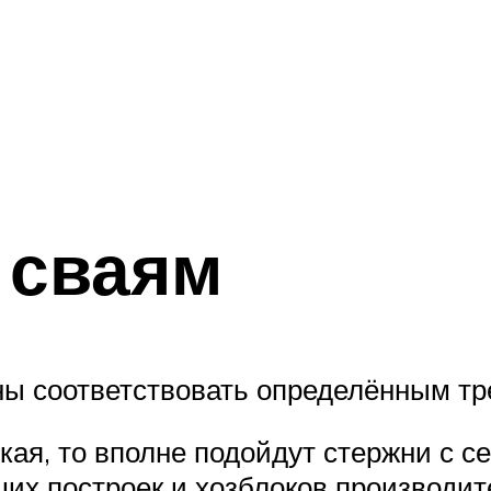
 сваям
ы соответствовать определённым тр
гкая, то вполне подойдут стержни с 
ьших построек и хозблоков производи