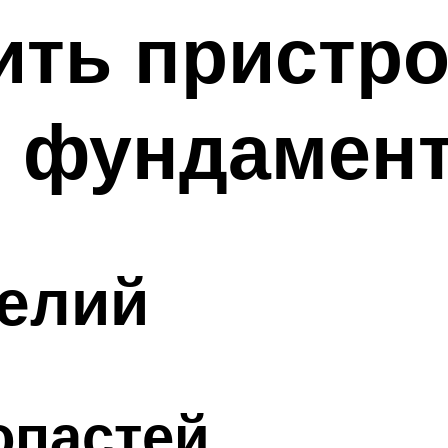
ить пристро
м фундамен
делий
опастей