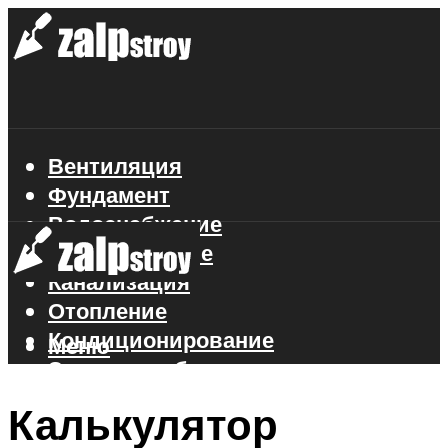
Вентиляция
Фундамент
Водоснабжение
Газоснабжение
Канализация
Отопление
Кондиционирование
Меню
Электроснабжение
Стройматериалы
Калькулятор