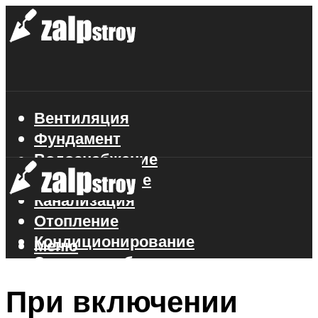
Вентиляция
Фундамент
Водоснабжение
Газоснабжение
Канализация
Отопление
Кондиционирование
Меню
Электроснабжение
Стройматериалы
При включении