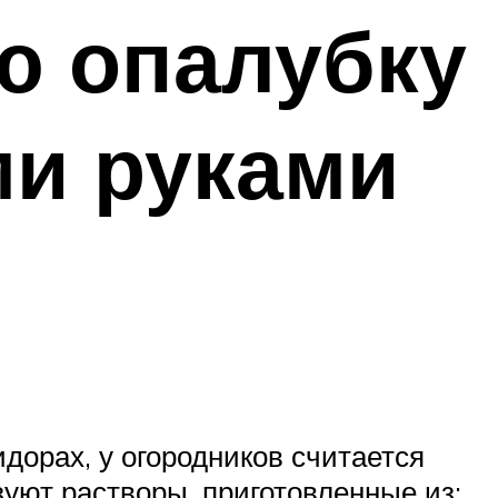
ю опалубку
ми руками
дорах, у огородников считается
уют растворы, приготовленные из: