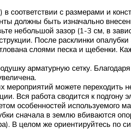
) в соответствии с размерами и кон
нты должны быть изначально внесены
те небольшой зазор (1-3 см, в зави
струкции. После расклинки опалубки 
отлована слоями песка и щебенки. К
одушку арматурную сетку. Благодаря 
увеличена.
х мероприятий можете переходить не
ции. Вся работа сводится к подгону 
етом особенностей используемого мат
бки сначала в землю вбиваются опор
а). В целом же ориентируйтесь по си