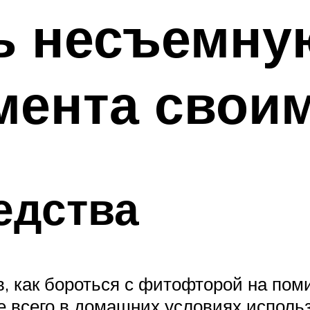
ь несъемну
мента свои
едства
, как бороться с фитофторой на поми
 всего в домашних условиях использ