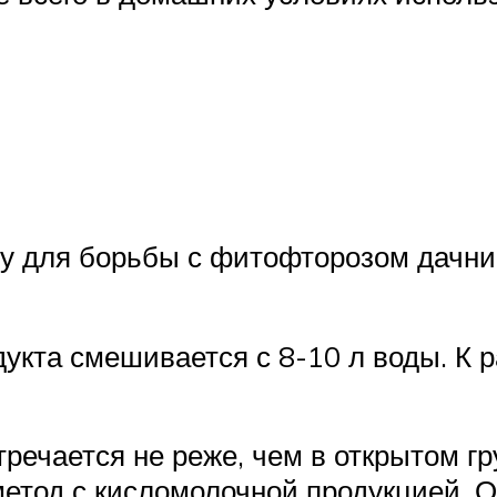
му для борьбы с фитофторозом дачни
дукта смешивается с 8-10 л воды. К 
речается не реже, чем в открытом гр
тод с кисломолочной продукцией. Он