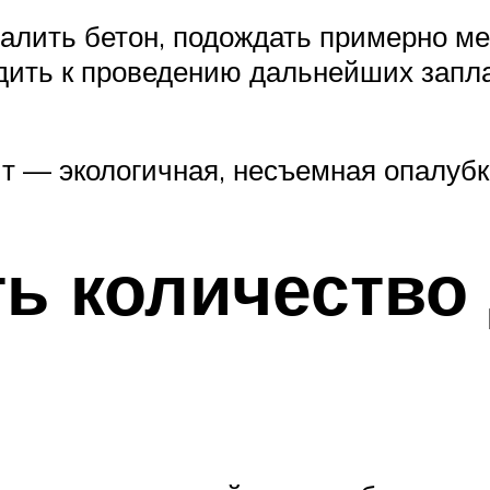
лить бетон, подождать примерно мес
ходить к проведению дальнейших зап
 — экологичная, несъемная опалуб
ть количество