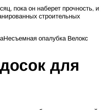
яц, пока он наберет прочность, и
ланированных строительных
каНесъемная опалубка Велокс
 досок для