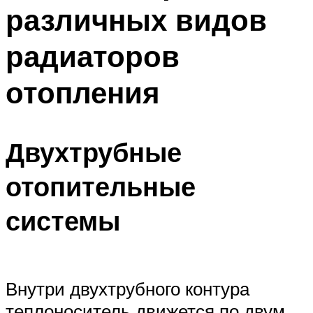
различных видов
Меню
радиаторов
отопления
Двухтрубные
отопительные
системы
Внутри двухтрубного контура
теплоноситель движется по двум