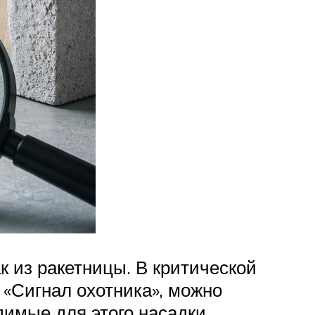
к из ракетницы. В критической
 «Сигнал охотника», можно
имые для этого насадки.