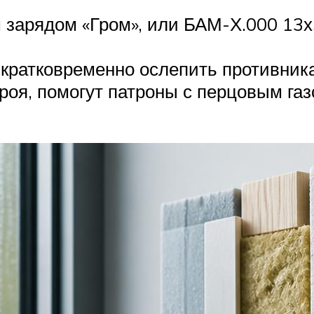
зарядом «Гром», или БАМ-Х.000 13х5
кратковременно ослепить противника
троя, помогут патроны с перцовым г