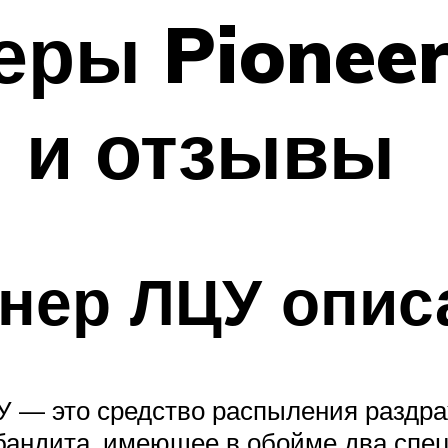
ры Pioneer
 и отзывы
нер ЛЦУ опис
У — это средство распыления раздр
 бандита, имеющее в обойме два спе