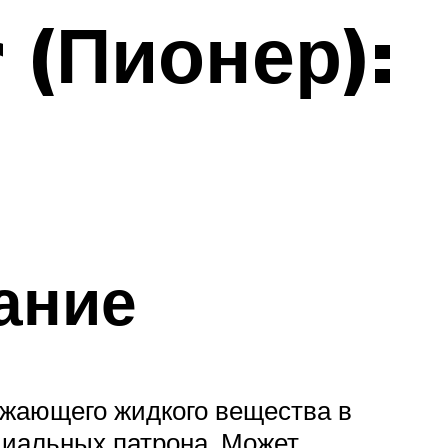
 (Пионер):
ание
ажающего жидкого вещества в
циальных патрона. Может