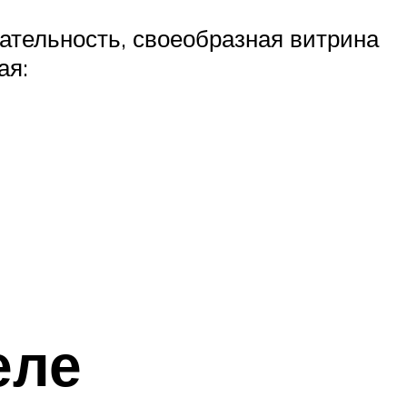
кательность, своеобразная витрина
ая:
еле