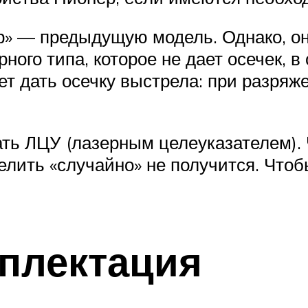
» — предыдущую модель. Однако, он
ого типа, которое не дает осечек, в
т дать осечку выстрела: при разряж
ать ЛЦУ (лазерным целеуказателем).
трелить «случайно» не получится. Что
мплектация