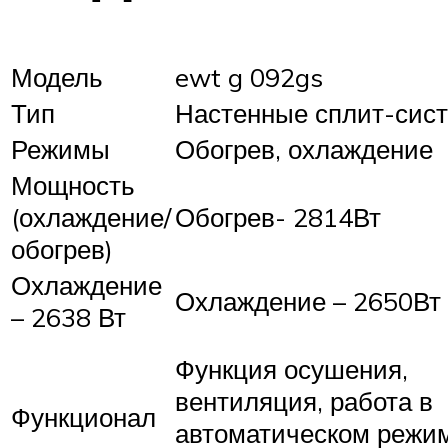
Модель
ewt g 092gs
Тип
Настенные сплит-сис
Режимы
Обогрев, охлаждение
Мощность
(охлаждение/
Обогрев- 2814Вт
обогрев)
Охлаждение
Охлаждение – 2650Вт
– 2638 Вт
Функция осушения,
вентиляция, работа в
Функционал
автоматическом режим