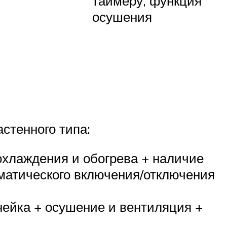
таймеру, функция
осушения
стенного типа:
хлаждения и обогрева + наличие
матического включения/отключения
нейка + осушение и вентиляция +