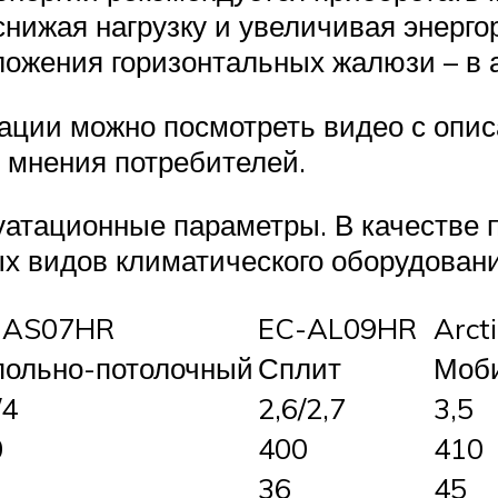
снижая нагрузку и увеличивая энерго
ложения горизонтальных жалюзи – в
ции можно посмотреть видео с опис
 мнения потребителей.
уатационные параметры. В качестве
х видов климатического оборудовани
-AS07HR
EC-AL09HR
Arct
польно-потолочный
Сплит
Моб
/4
2,6/2,7
3,5
0
400
410
36
45