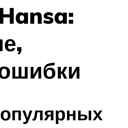
Hansa:
е,
 ошибки
популярных