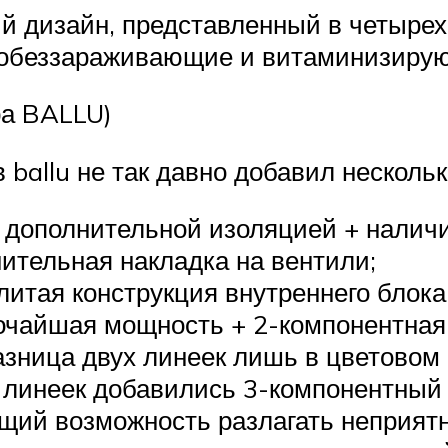
й дизайн, представленный в четырех
+ обеззараживающие и витаминизиру
а BALLU)
ballu не так давно добавил несколько
с дополнительной изоляцией + налич
ительная накладка на вентили;
ьнолитая конструкция внутреннего бло
сочайшая мощность + 2-компонентна
азница двух линеек лишь в цветовом 
 линеек добавились 3-компонентный 
щий возможность разлагать неприятн