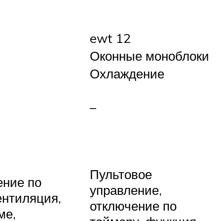
ewt 12
Оконные моноблоки
Охлаждение
–
Пультовое
ение по
управление,
ентиляция,
отключение по
ме,