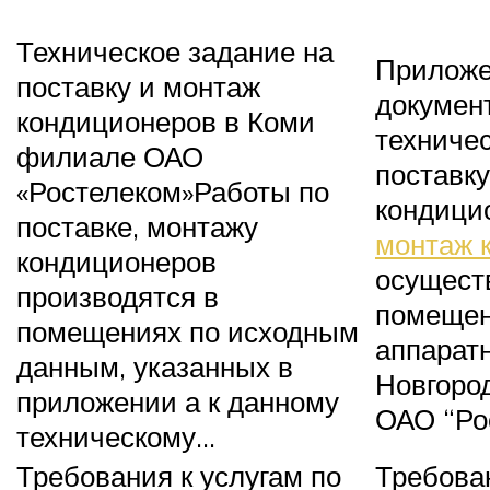
Техническое задание на
Приложе
поставку и монтаж
документ
кондиционеров в Коми
техничес
филиале ОАО
поставку
«Ростелеком»
Работы по
кондици
поставке, монтажу
монтаж 
кондиционеров
осущест
производятся в
помещен
помещениях по исходным
аппарат
данным, указанных в
Новгоро
приложении а к данному
ОАО “Ро
техническому…
Требования к услугам по
Требован