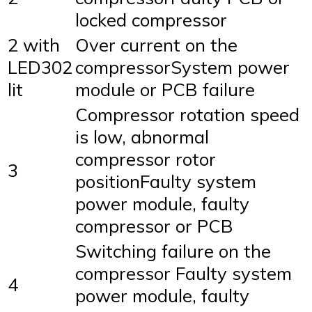
locked compressor
2 with
Over current on the
LED302
compressorSystem power
lit
module or PCB failure
Compressor rotation speed
is low, abnormal
compressor rotor
3
positionFaulty system
power module, faulty
compressor or PCB
Switching failure on the
compressor Faulty system
4
power module, faulty