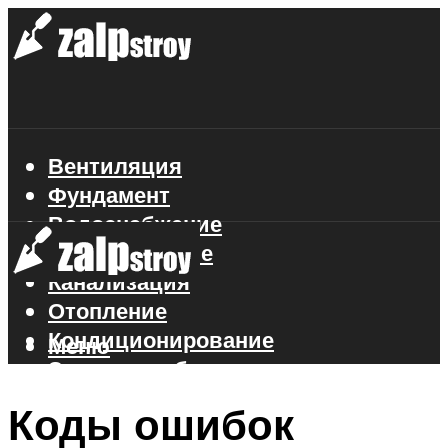
Вентиляция
Фундамент
Водоснабжение
Газоснабжение
Канализация
Отопление
Кондиционирование
Меню
Электроснабжение
Стройматериалы
Коды ошибок