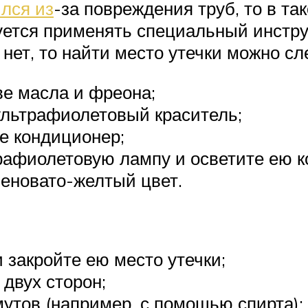
лся из
-за повреждения труб, то в та
дуется применять специальный инстр
 нет, то найти место утечки можно 
е масла и фреона;
ультрафиолетовый краситель;
е кондиционер;
трафиолетовую лампу и осветите ею 
леновато-желтый цвет.
 закройте ею место утечки;
 двух сторон;
утов (например, с помощью спирта);