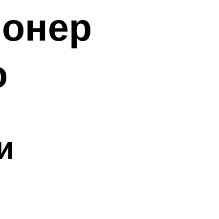
ионер
о
и