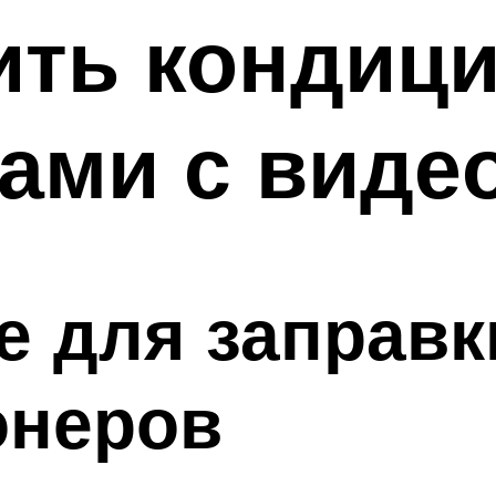
ить кондиц
ами с виде
е для заправк
онеров