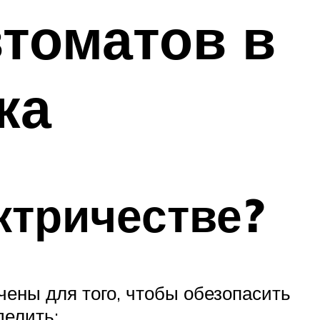
томатов в
ка
ктричестве?
ены для того, чтобы обезопасить
делить: