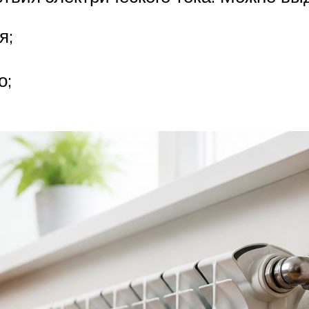
я;
о;