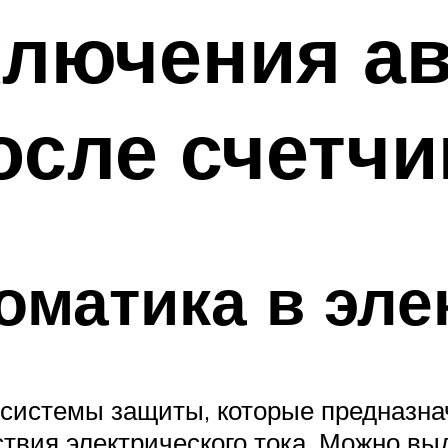
лючения ав
осле счетчи
томатика в эле
истемы защиты, которые предназнач
твия электрического тока. Можно вы