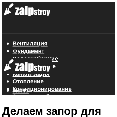
Вентиляция
Фундамент
Водоснабжение
Газоснабжение
Канализация
Отопление
Кондиционирование
Меню
Электроснабжение
Стройматериалы
Делаем запор для