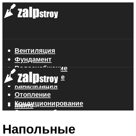
Вентиляция
Фундамент
Водоснабжение
Газоснабжение
Канализация
Отопление
Кондиционирование
Меню
Электроснабжение
Стройматериалы
Напольные