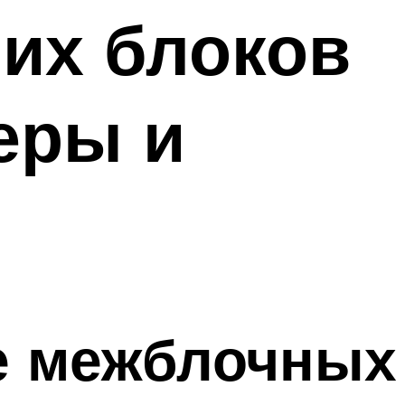
их блоков
еры и
е межблочных