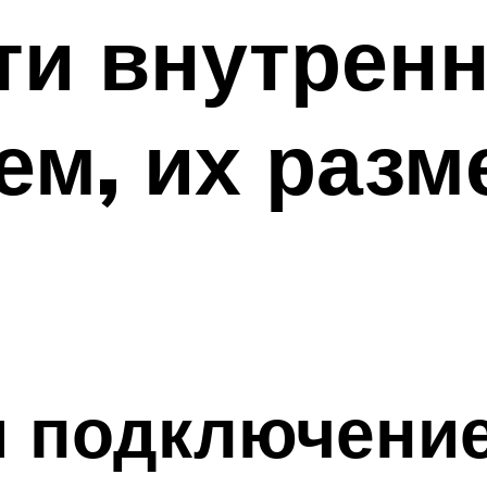
и внутренн
ем, их разм
и подключени