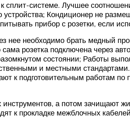
 к сплит-системе. Лучшее соотношен
устройства; Кондиционер не размещ
итывать прибор с розетки, если ис
ез нее необходимо брать медный пр
о сама розетка подключена через авт
разомкнутом состоянии; Работы выпо
рственными и местными стандартами.
ают к подготовительным работам по 
 инструментов, а потом зачищают ж
одят к прокладке межблочных кабеле