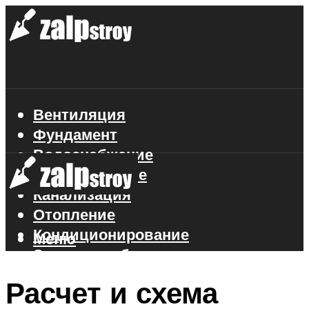
Вентиляция
Фундамент
Водоснабжение
Газоснабжение
Канализация
Отопление
Кондиционирование
Меню
Электроснабжение
Стройматериалы
Расчет и схема