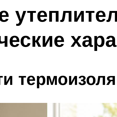
е утеплите
ические хар
ти термоизоля