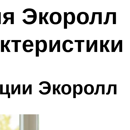
ля Экоролл
актеристики
ции Экоролл