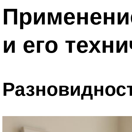
Меню
Применени
и его техн
Разновиднос