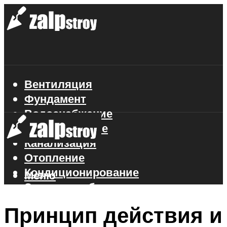
Вентиляция
Фундамент
Водоснабжение
Газоснабжение
Канализация
Отопление
Кондиционирование
Меню
Электроснабжение
Стройматериалы
Принцип действия и