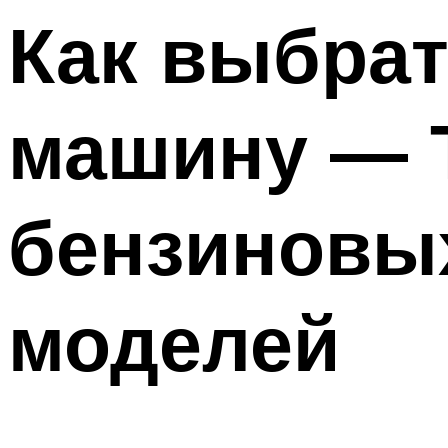
Меню
Как выбра
машину — 
бензиновых
моделей