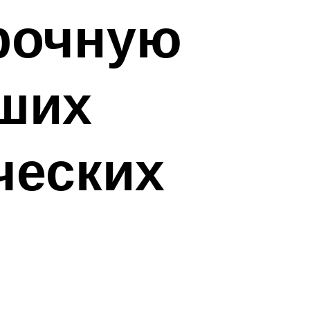
рочную
ших
ческих