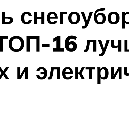
ть снегоубо
ТОП-16 луч
 и электри