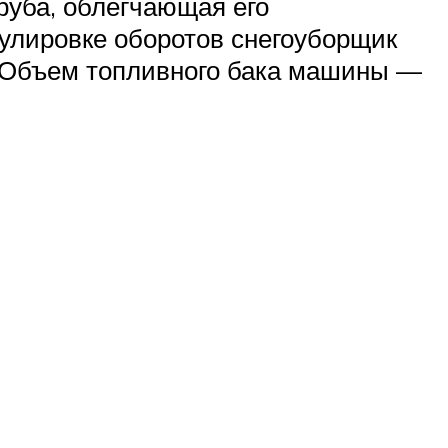
руба, облегчающая его
гулировке оборотов снегоуборщик
и. Объем топливного бака машины —