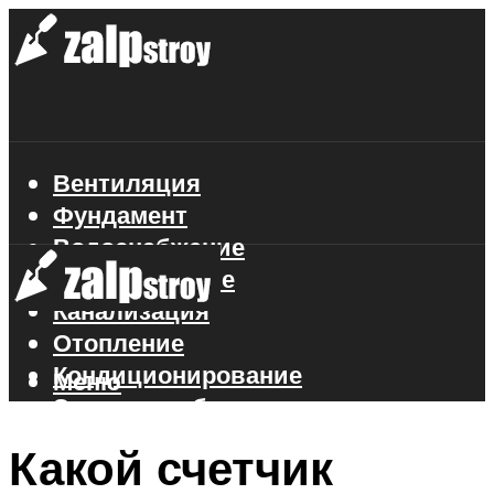
Вентиляция
Фундамент
Водоснабжение
Газоснабжение
Канализация
Отопление
Кондиционирование
Меню
Электроснабжение
Стройматериалы
Какой счетчик