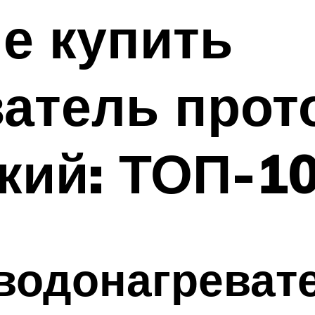
е купить
ватель про
кий: ТОП-1
водонагреват