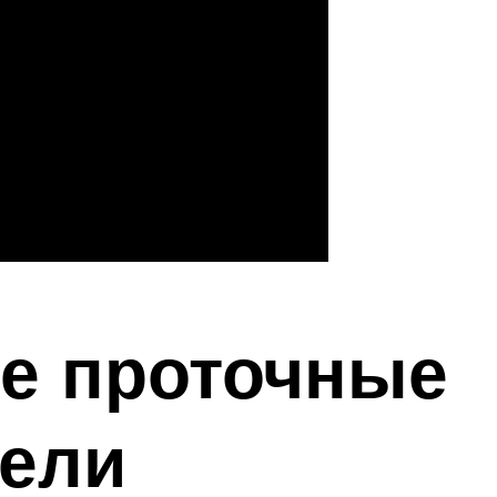
ие проточные
тели