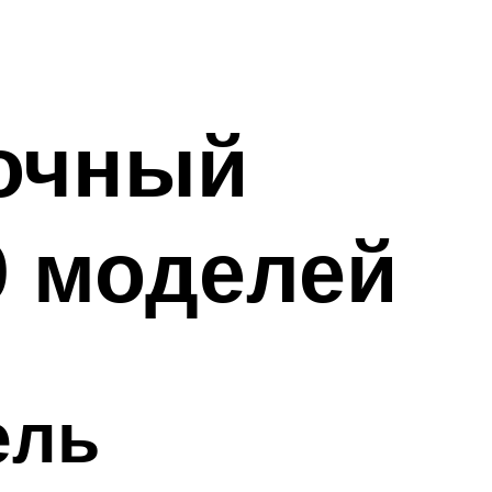
точный
0 моделей
ель