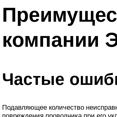
Меню
Преимущест
компании 
Частые ошиб
Подавляющее количество неисправн
повреждения проводника при его укл