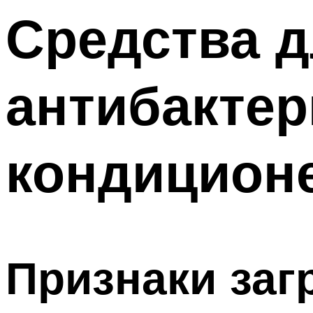
Меню
Средства д
антибактер
кондицион
Признаки заг