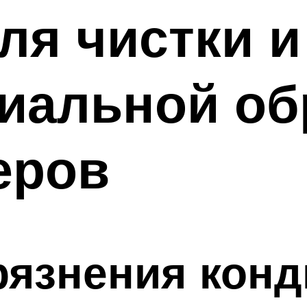
ля чистки и
иальной об
еров
рязнения кон