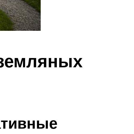
 земляных
ативные