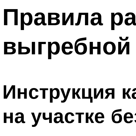
Меню
Правила р
выгребной 
Инструкция к
на участке б