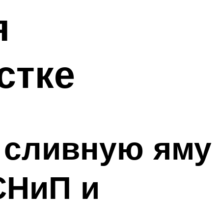
я
стке
ь сливную яму
СНиП и