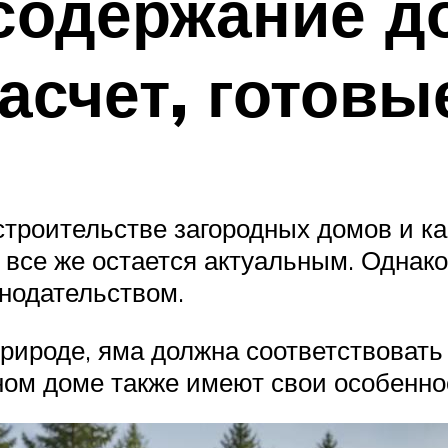
содержание д
расчет, готов
строительстве загородных домов и к
все же остается актуальным. Однак
онодательством.
рироде, яма должна соответствоват
ном доме также имеют свои особенно