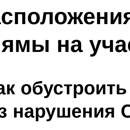
асположени
ямы на уча
ак обустроит
ез нарушения 