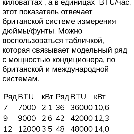
киловаттах , а в единицах BTU/час,
этот показатель отвечает
британской системе измерения
дюймы/фунты. Можно
воспользоваться табличкой,
которая связывает модельный ряд
с мощностью кондиционера, по
британской и международной
системам.
Ряд
BTU
кВт
Ряд
BTU
кВт
7
7000
2,1
36
36000
10,6
9
9000
2,6
42
42000
12,3
12
12000
3,5
48
48000
14,0