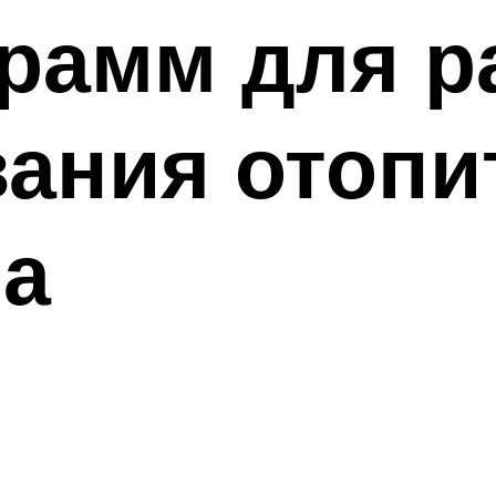
рамм для р
вания отоп
ма