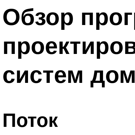
Меню
Обзор прог
проектиро
систем до
Поток