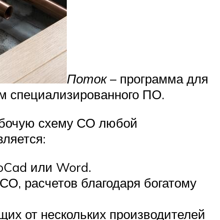
Поток
– программа для
ом специализированного ПО.
абочую схему СО любой
вляется:
toCad или Word.
СО, расчетов благодаря богатому
щих от нескольких производителей