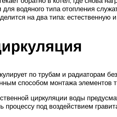
екает обратно в котел, где снова наг
м для водяного типа отопления служ
делится на два типа: естественную 
циркуляция
кулирует по трубам и радиаторам бе
енным способом монтажа элементов т
ественной циркуляции воды предусма
ь процессу под воздействием гравит