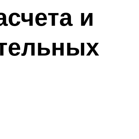
асчета и
ительных