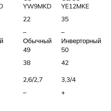
D
YW9MKD
YE12MKE
22
35
–
–
й
Обычный
Инверторный
49
50
38
42
2,6/2,7
3,3/4
–
+