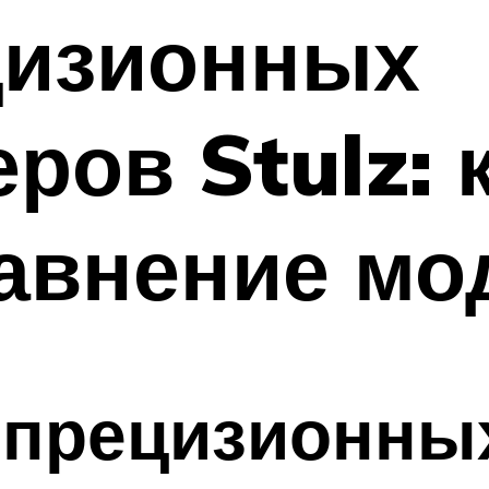
цизионных
ров Stulz: 
авнение мо
 прецизионны