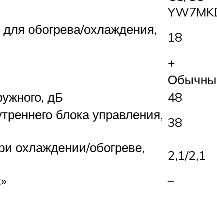
YW7MK
для обогрева/охлаждения,
18
+
Обычны
ужного, дБ
48
треннего блока управления,
38
ри охлаждении/обогреве,
2,1/2,1
»
–