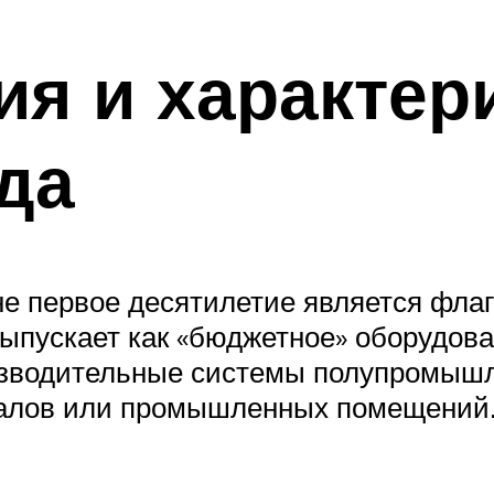
я и характер
да
не первое десятилетие является фла
выпускает как «бюджетное» оборудова
изводительные системы полупромышл
залов или промышленных помещений