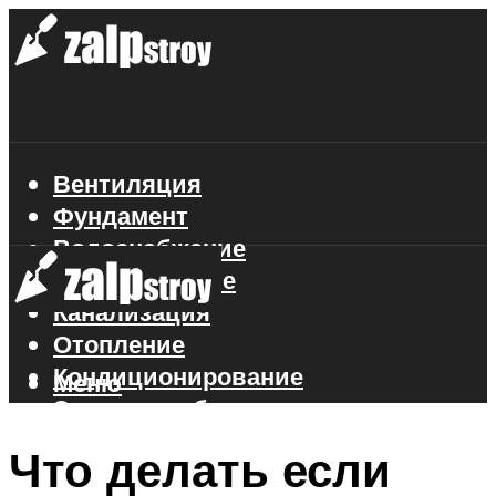
Вентиляция
Фундамент
Водоснабжение
Газоснабжение
Канализация
Отопление
Кондиционирование
Меню
Электроснабжение
Стройматериалы
Что делать если