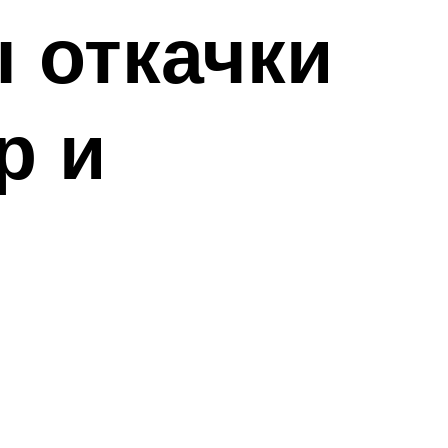
 откачки
р и