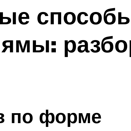
ые способы
ямы: разбо
в по форме