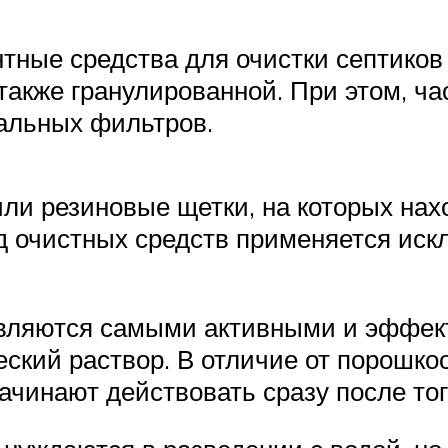
ные средства для очистки септиков
также гранулированной. При этом, ч
альных фильтров.
ли резиновые щетки, на которых нах
д очистных средств применяется ис
являются самыми активными и эффек
еский раствор. В отличие от порошко
чинают действовать сразу после того