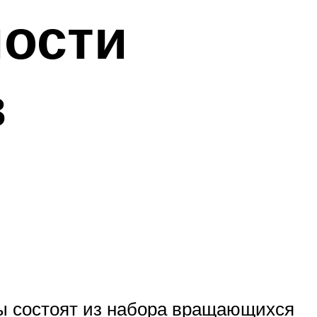
ности
в
ы состоят из набора вращающихся