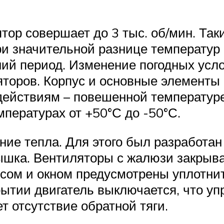
ор совершает до 3 тыс. об/мин. Та
ри значительной разнице температур
ний период. Изменение погодных усло
торов. Корпус и основные элементы 
здействиям – повешенной температур
пературах от +50°С до -50°С.
ие тепла. Для этого был разработан
ышка. Вентиляторы с жалюзи закрыва
сом и окном предусмотрены уплотнит
рытии двигатель выключается, что у
 отсутствие обратной тяги.