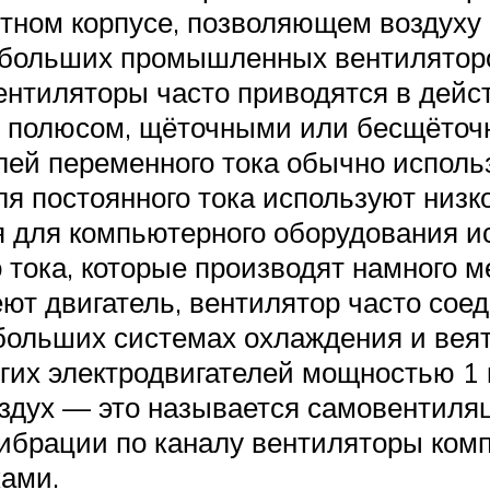
тном корпусе, позволяющем воздуху 
я больших промышленных вентилятор
нтиляторы часто приводятся в дейс
м полюсом, щёточными или бесщёточн
лей переменного тока обычно исполь
я постоянного тока используют низк
я для компьютерного оборудования 
 тока, которые производят намного 
еют двигатель, вентилятор часто сое
 больших системах охлаждения и вея
их электродвигателей мощностью 1 к
здух — это называется самовентиляц
ибрации по каналу вентиляторы ком
ками.