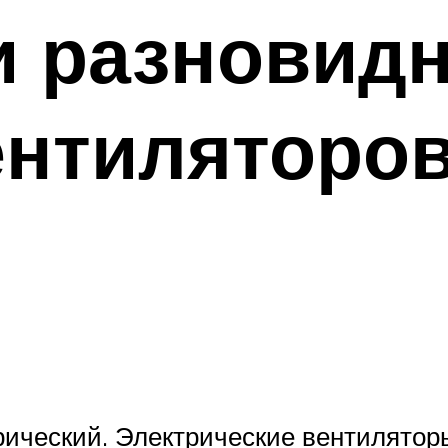
и разновид
ентиляторо
рический. Электрические вентилятор