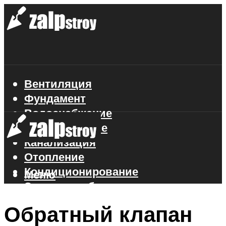
Вентиляция
Фундамент
Водоснабжение
Газоснабжение
Канализация
Отопление
Кондиционирование
Меню
Электроснабжение
Стройматериалы
Обратный клапан