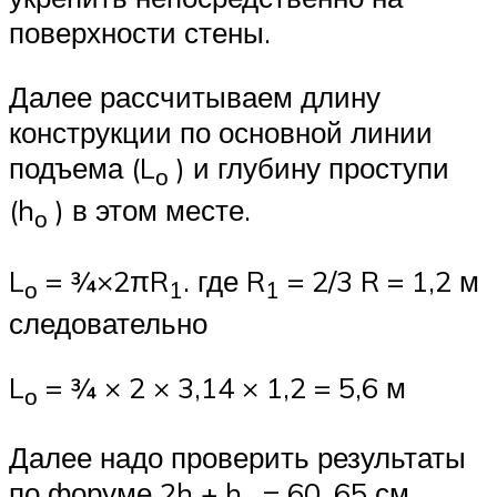
поверхности стены.
Далее рассчитываем длину
конструкции по основной линии
подъема (L
) и глубину проступи
о
(h
) в этом месте.
о
L
= ¾×2πR
. где R
= 2/3 R = 1,2 м
о
1
1
следовательно
L
= ¾ × 2 × 3,14 × 1,2 = 5,6 м
о
Далее надо проверить результаты
по форуме 2h + h
= 60..65 см.