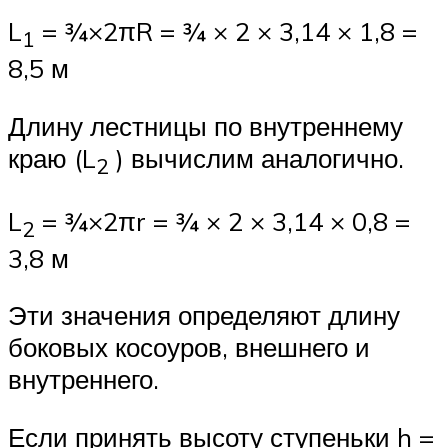
L
= ¾×2πR = ¾ × 2 × 3,14 × 1,8 =
1
8,5 м
Длину лестницы по внутреннему
краю (L
) вычислим аналогично.
2
L
= ¾×2πr = ¾ × 2 × 3,14 × 0,8 =
2
3,8 м
Эти значения определяют длину
боковых косоуров, внешнего и
внутреннего.
Если принять высоту ступеньки h =